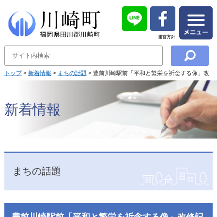
運営方針
トップ
>
新着情報
>
まちの話題
> 豊前川崎駅前「平和と繁栄を祈念する像」改
修記念式典を開催
新着情報
まちの話題
豊前川崎駅前「平和と繁栄を祈念する像」改修記