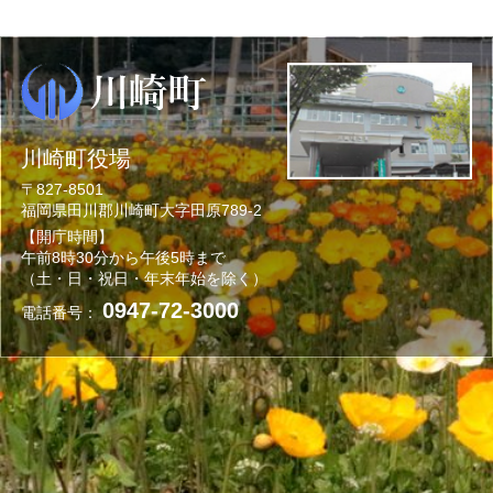
川崎町役場
〒827-8501
福岡県田川郡川崎町大字田原789-2
【開庁時間】
午前8時30分から午後5時まで
（土・日・祝日・年末年始を除く）
0947-72-3000
電話番号：