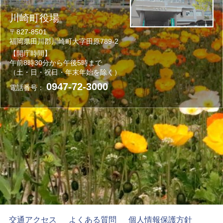
川崎町役場
〒827-8501
福岡県田川郡川崎町大字田原789-2
【開庁時間】
午前8時30分から午後5時まで
（土・日・祝日・年末年始を除く）
0947-72-3000
電話番号：
交通アクセス
よくある質問
個人情報保護方針