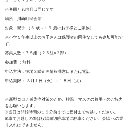
３：３０～１４：３０
※各回とも内容は同じです
場所：川崎町民会館
対象：親子 （５ 歳～１５ 歳のお子様とご家族）
※小学５年生以上のお子さんは保護者の同伴なしでも参加可能で
す。
募集人数：７５組（２５組×３部）
参加費 ：無料
申込方法：役場３階企画情報課窓口または電話
申込期限： ３月１日（火）～１５日（火）
※新型コロナ感染症対策のため、検温・マスクの着用へのご協力
をお願いします。
※当日は開始時間の１５分前までに受付までお越しください。
※車でお越しの際は役場周辺駐車場に駐車ください、会場 への乗
り入れはできません。