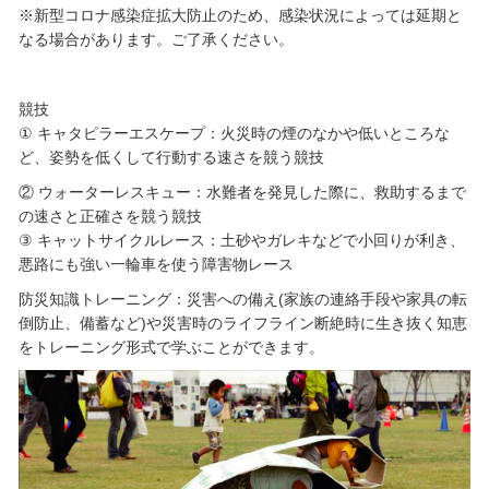
※新型コロナ感染症拡大防止のため、感染状況によっては延期と
なる場合があります。ご了承ください。
競技
① キャタピラーエスケープ：火災時の煙のなかや低いところな
ど、姿勢を低くして行動する速さを競う競技
② ウォーターレスキュー：水難者を発見した際に、救助するまで
の速さと正確さを競う競技
③ キャットサイクルレース：土砂やガレキなどで小回りが利き、
悪路にも強い一輪車を使う障害物レース
防災知識トレーニング：災害への備え(家族の連絡手段や家具の転
倒防止、備蓄など)や災害時のライフライン断絶時に生き抜く知恵
をトレーニング形式で学ぶことができます。