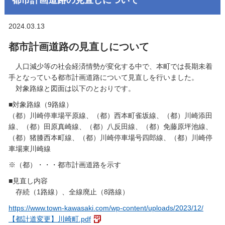
2024.03.13
都市計画道路の見直しについて
人口減少等の社会経済情勢が変化する中で、本町では長期未着
手となっている都市計画道路について見直しを行いました。
対象路線と図面は以下のとおりです。
■対象路線（9路線）
（都）川崎停車場平原線、（都）西本町雀坂線、（都）川崎添田
線、（都）田原真崎線、（都）八反田線、（都）免藤原坪池線、
（都）猪膝西本町線、（都）川崎停車場号四郎線、（都）川崎停
車場東川崎線
※（都）・・・都市計画道路を示す
■見直し内容
存続（1路線）、全線廃止（8路線）
https://www.town-kawasaki.com/wp-content/uploads/2023/12/
【都計道変更】川崎町.pdf