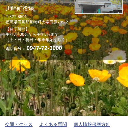
川崎町役場
〒827-8501
福岡県田川郡川崎町大字田原789-2
【開庁時間】
午前8時30分から午後5時まで
（土・日・祝日・年末年始を除く）
0947-72-3000
電話番号：
交通アクセス
よくある質問
個人情報保護方針