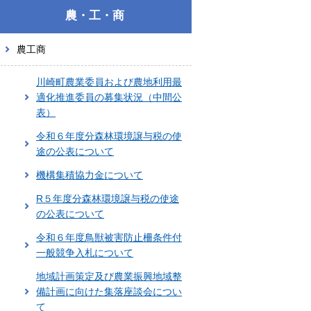
農・工・商
農工商
川崎町農業委員および農地利用最
適化推進委員の募集状況（中間公
表）
令和６年度分森林環境譲与税の使
途の公表について
機構集積協力金について
R５年度分森林環境譲与税の使途
の公表について
令和６年度鳥獣被害防止柵条件付
一般競争入札について
地域計画策定及び農業振興地域整
備計画に向けた集落座談会につい
て