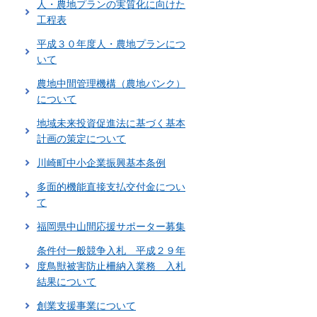
人・農地プランの実質化に向けた
工程表
平成３０年度人・農地プランにつ
いて
農地中間管理機構（農地バンク）
について
地域未来投資促進法に基づく基本
計画の策定について
川崎町中小企業振興基本条例
多面的機能直接支払交付金につい
て
福岡県中山間応援サポーター募集
条件付一般競争入札 平成２９年
度鳥獣被害防止柵納入業務 入札
結果について
創業支援事業について