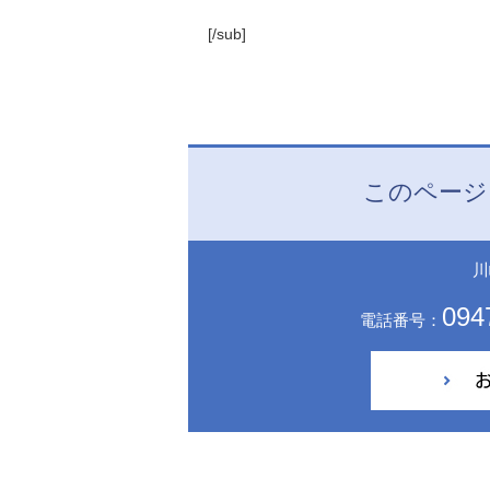
[/sub]
このページ
川
094
電話番号：