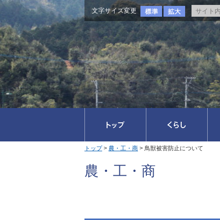
文字サイズ変更
トップ
>
農・工・商
> 鳥獣被害防止について
農・工・商