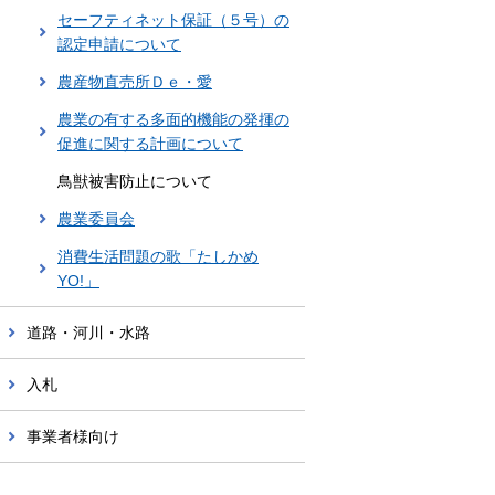
セーフティネット保証（５号）の
認定申請について
農産物直売所Ｄｅ・愛
農業の有する多面的機能の発揮の
促進に関する計画について
鳥獣被害防止について
農業委員会
消費生活問題の歌「たしかめ
YO!」
道路・河川・水路
入札
事業者様向け