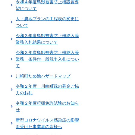
令和４年度鳥獣被害防止柵設置要
望について
人・農地プランの工程表の変更に
ついて
令和３年度鳥獣被害防止柵納入等
業務入札結果について
令和３年度鳥獣被害防止柵納入等
業務 条件付一般競争入札につい
て
川崎町ため池ハザードマップ
令和２年度 川崎町緑の募金ご協
力のお礼
令和２年度狩猟免許試験のお知ら
せ
新型コロナウイルス感染症の影響
を受けた事業者の皆様へ