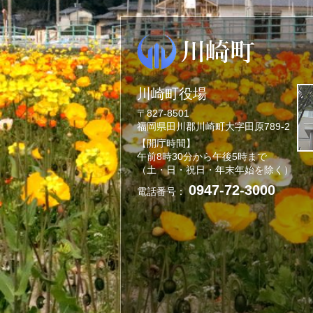
川崎町役場
〒827-8501
福岡県田川郡川崎町大字田原789-2
【開庁時間】
午前8時30分から午後5時まで
（土・日・祝日・年末年始を除く）
0947-72-3000
電話番号：