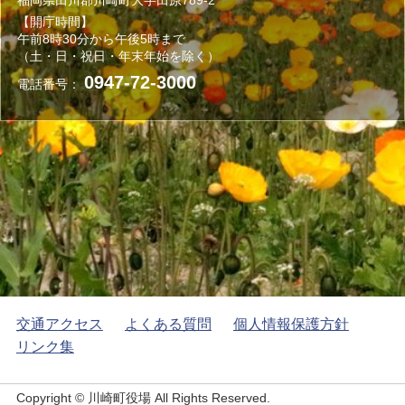
【開庁時間】
午前8時30分から午後5時まで
（土・日・祝日・年末年始を除く）
0947-72-3000
電話番号：
交通アクセス
よくある質問
個人情報保護方針
リンク集
Copyright © 川崎町役場 All Rights Reserved.